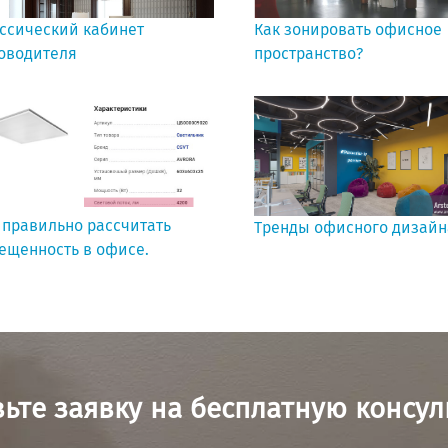
ссический кабинет
Как зонировать офисное
оводителя
пространство?
 правильно рассчитать
Тренды офисного дизайна
ещенность в офисе.
ьте заявку на бесплатную консу