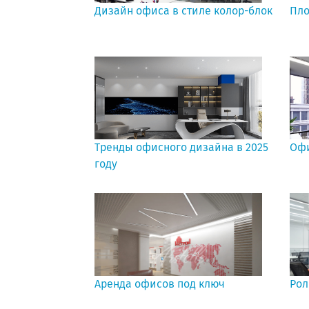
Дизайн офиса в стиле колор-блок
Пло
Тренды офисного дизайна в 2025
Офи
году
Аренда офисов под ключ
Рол