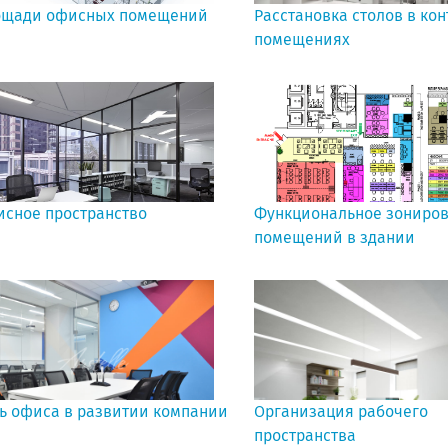
щади офисных помещений
Расстановка столов в ко
помещениях
сное пространство
Функциональное зониро
помещений в здании
ь офиса в развитии компании
Организация рабочего
пространства