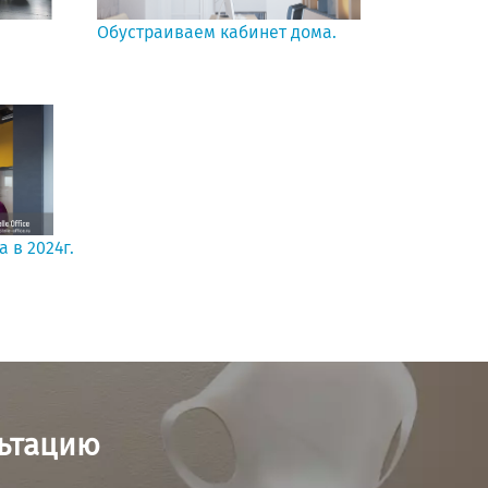
Обустраиваем кабинет дома.
 в 2024г.
льтацию