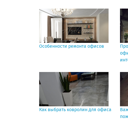
Особенности ремонта офисов
Про
офи
инт
Как выбрать ковролин для офиса
Важ
пож