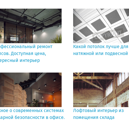
фессиональный ремонт
Какой потолок лучше для
сов. Доступная цена,
натяжной или подвесной
ересный интерьер
ное о современных системах
Лофтовый интерьер из
арной безопасности в офисе.
помещения склада