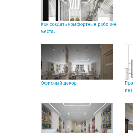
Как создать комфортные рабочие
места.
Офисный декор
Пра
инт