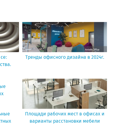
се:
Тренды офисного дизайна в 2024г.
ства.
ьные
Площади рабочих мест в офисах и
ктных
варианты расстановки мебели