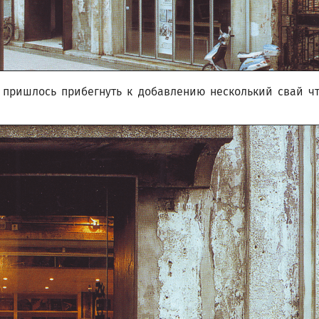
 пришлось прибегнуть к добавлению несколький свай 