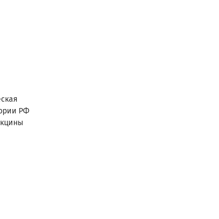
ская
тории РФ
акцины