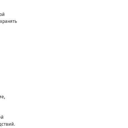
ой
хранять
ие,
ей
дствий.