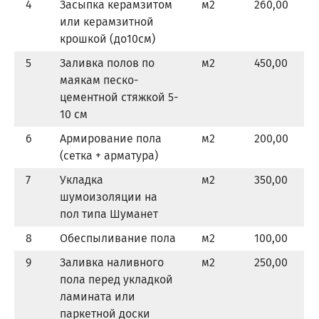
4
Засыпка керамзитом
м
2
260,00
или керамзитной
крошкой (до10см)
5
Заливка полов по
м
2
450,00
маякам песко-
цементной стяжкой 5-
10 см
6
Армирование пола
м
2
200,00
(сетка + арматура)
7
Укладка
м
2
350,00
шумоизоляции на
пол типа Шуманет
8
Обеспыливание пола
м
2
100,00
9
Заливка наливного
м
2
250,00
пола перед укладкой
ламината или
паркетной доски