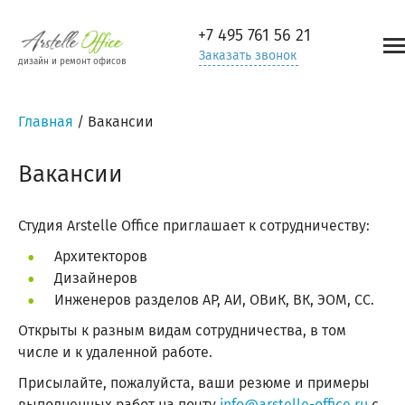
+7 495
761 56 21
Заказать звонок
дизайн и ремонт офисов
Главная
/
Вакансии
Вакансии
Студия Arstelle Office приглашает к сотрудничеству:
Архитекторов
Дизайнеров
Инженеров разделов АР, АИ, ОВиК, ВК, ЭОМ, СС.
Открыты к разным видам сотрудничества, в том
числе и к удаленной работе.
Присылайте, пожалуйста, ваши резюме и примеры
выполненных работ на почту
info@arstelle-office.ru
с