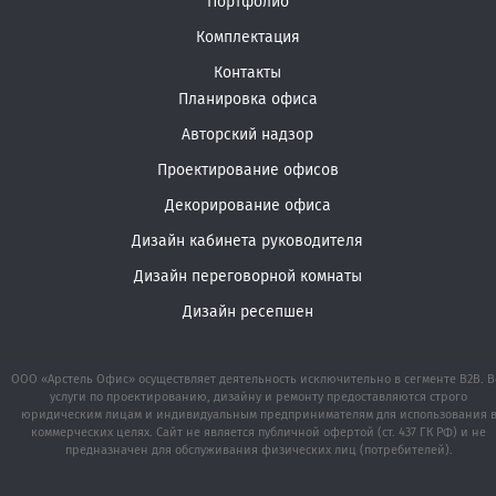
Портфолио
Комплектация
Контакты
Планировка офиса
Авторский надзор
Проектирование офисов
Декорирование офиса
Дизайн кабинета руководителя
Дизайн переговорной комнаты
Дизайн ресепшен
ООО «Арстель Офис» осуществляет деятельность исключительно в сегменте B2B. В
услуги по проектированию, дизайну и ремонту предоставляются строго
юридическим лицам и индивидуальным предпринимателям для использования 
коммерческих целях. Сайт не является публичной офертой (ст. 437 ГК РФ) и не
предназначен для обслуживания физических лиц (потребителей).