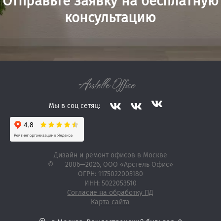
Отправьте заявку на бесплатную
консультацию
Мы в соц сетяц:
Дизайн и ремонт офисов в Москве
©
2006—2026
, ООО «Арстель Офис»
ОГРН: 1175022005180
ИНН: 5022053510
Согласие на обработку ПД
Карта сайта