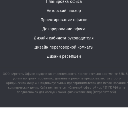
Планировка офиса
Авторский надзор
Проектирование офисов
Декорирование офиса
Дизайн кабинета руководителя
Дизайн переговорной комнаты
Дизайн ресепшен
ООО «Арстель Офис» осуществляет деятельность исключительно в сегменте B2B. В
услуги по проектированию, дизайну и ремонту предоставляются строго
юридическим лицам и индивидуальным предпринимателям для использования 
коммерческих целях. Сайт не является публичной офертой (ст. 437 ГК РФ) и не
предназначен для обслуживания физических лиц (потребителей).