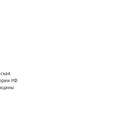
ская
тории РФ
акцины