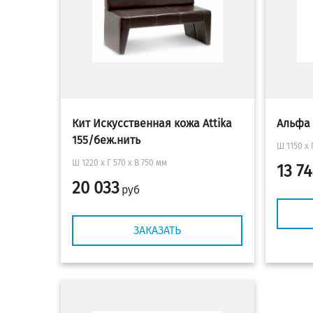
Кит Искусственная кожа Attika
Альфа 
155/беж.нить
Ш 1150 x 
Ш 1220 x Г 570 х В 750 мм
13 74
20 033
руб
ЗАКАЗАТЬ