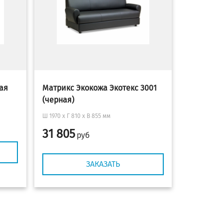
ая
Матрикс Экокожа Экотекс 3001
(черная)
Ш 1970 x Г 810 х В 855 мм
31 805
руб
ЗАКАЗАТЬ