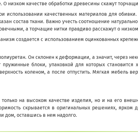
е. О низком качестве обработки древесины скажут торчащ
при использовании качественных материалов для обивки.
казан состав ткани. Важно учесть соотношение натуральн
овечными, а торчащие нитки правдиво расскажут о низком
анизм создается с использованием оцинкованных крепеже
олиуретан. Он склонен к деформации, а значит, через нек
т пружинные блоки, упаковкой для которых становится х
оверхность коленом, а после отпустить. Мягкая мебель в
е только на высоком качестве изделия, но и на его вне
торимость скрывается в оригинальных решениях, ярком 
ли дом, оставшись в нем надолго.