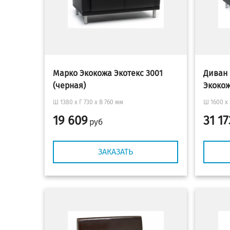
Марко Экокожа Экотекс 3001
Диван 
(черная)
Экокож
Ш 1380 x Г 730 х В 760 мм
Ш 1600 x 
19 609
31 17
руб
ЗАКАЗАТЬ