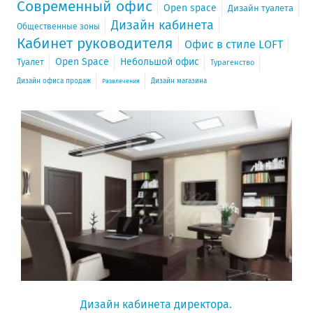
Современный офис
Open space
Дизайн туалета
Дизайн кабинета
Общественные зоны
Кабинет руководителя
Офис в стиле LOFT
Open Space
Небольшой офис
Туалет
Турагенство
Дизайн офиса продаж
Дизайн магазина
Развлечения
Дизайн кабинета директора.