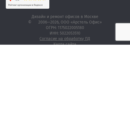
Дизайн и ремонт офисов в Москве
©
2006—2026
, ООО «Арстель Офис»
ОГРН: 1175022005180
ИНН: 5022053510
Согласие на обработку ПД
Карта сайта
г. Москва,
Рождественский бульвар, 9
Пн-пт: 09:00 - 18:00
Сб-вс: выходной
info@arstelle-office.ru
+7 (495) 761 56 21
ЗАКАЗАТЬ ЗВОНОК
О компании