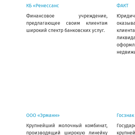
КБ «Ренессанс
ФАКТ
Финансовое учреждение,
Юрид
предлагающее своим клиентам
оказы
широкий спектр банковских услуг.
клиен
ликв
офор
недвижи
ООО «Эрманн»
Госзнак
Крупнейший молочный комбинат,
Госуда
производящий широкую линейку
крупне