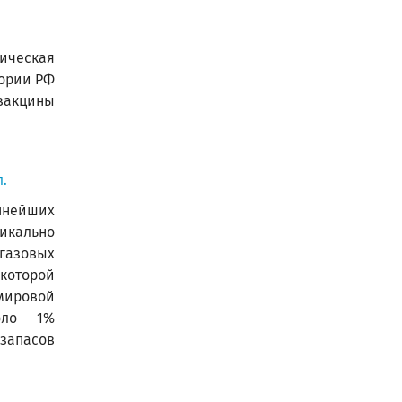
ическая
тории РФ
вакцины
.
пнейших
ально
газовых
 которой
мировой
оло 1%
пасов