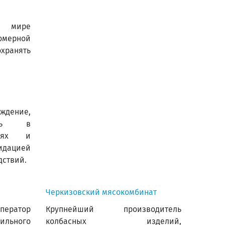
мире
мерной
охранять
ждение,
ощь в
циях и
дацией
дствий.
Черкизовский мясокомбинат
ператор
Крупнейший производитель
ильного
колбасных изделий,