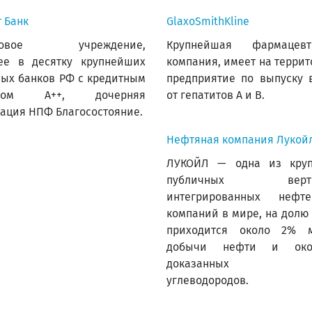
 Банк
GlaxoSmithKline
нсовое учреждение,
Крупнейшая фармацевт
ее в десятку крупнейших
компания, имеет на терри
ых банков РФ с кредитным
предприятие по выпуску 
нгом А++, дочерняя
от гепатитов А и В.
ация НПФ Благосостояние.
Нефтяная компания Лукойл
ЛУКОЙЛ — одна из кру
публичных вертик
интегрированных нефте
компаний в мире, на долю
приходится около 2% 
добычи нефти и ок
доказанных за
углеводородов.