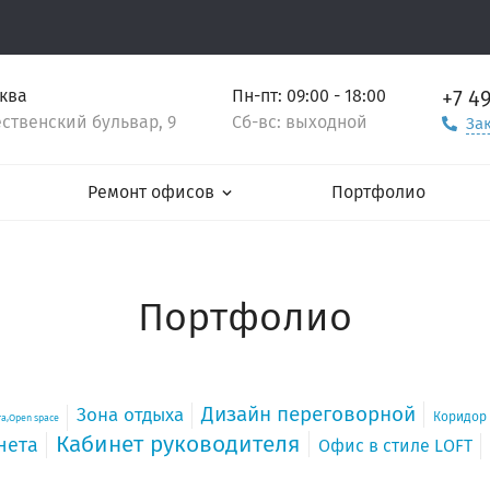
+7 4
сква
Пн-пт: 09:00 - 18:00
ственский бульвар, 9
Сб-вс: выходной
За
Ремонт офисов
Портфолио
Портфолио
Дизайн переговорной
Зона отдыха
Коридор
а,Open space
Кабинет руководителя
нета
Офис в стиле LOFT