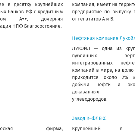
ее в десятку крупнейших
компания, имеет на терри
ых банков РФ с кредитным
предприятие по выпуску 
нгом А++, дочерняя
от гепатитов А и В.
ация НПФ Благосостояние.
Нефтяная компания Лукойл
ЛУКОЙЛ — одна из кру
публичных вертик
интегрированных нефте
компаний в мире, на долю
приходится около 2% 
добычи нефти и ок
доказанных за
углеводородов.
Завод К–ФЛЕКС
ическая фирма,
Крупнейший в 