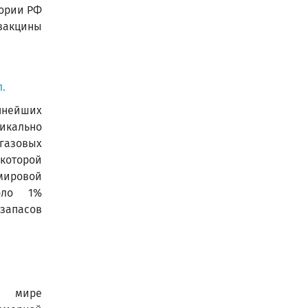
тории РФ
вакцины
.
пнейших
ально
газовых
 которой
мировой
оло 1%
пасов
мире