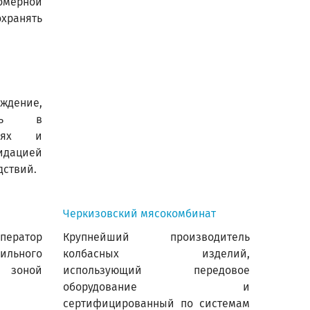
мерной
охранять
ждение,
ощь в
циях и
дацией
дствий.
Черкизовский мясокомбинат
ператор
Крупнейший производитель
ильного
колбасных изделий,
 зоной
использующий передовое
оборудование и
сертифицированный по системам