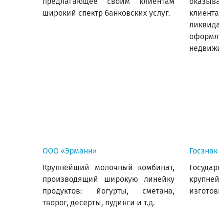
предлагающее своим клиентам
оказы
широкий спектр банковских услуг.
клиен
ликв
офор
недвижи
ООО «Эрманн»
Госзнак
Крупнейший молочный комбинат,
Госуда
производящий широкую линейку
крупне
продуктов: йогурты, сметана,
изготов
творог, десерты, пудинги и т.д.