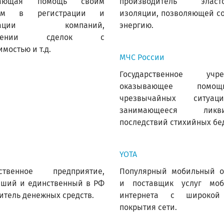
вающая помощь своим
производитель эласто
там в регистрации и
изоляции, позволяющей с
идации компаний,
энергию.
млении сделок с
мостью и т.д.
МЧС России
Государственное учре
оказывающее пом
чрезвычайных ситуа
занимающееся ликви
последствий стихийных бе
YOTA
рственное предприятие,
Популярный мобильный о
йший и единственный в РФ
и поставщик услуг моб
итель денежных средств.
интернета с широкой
покрытия сети.